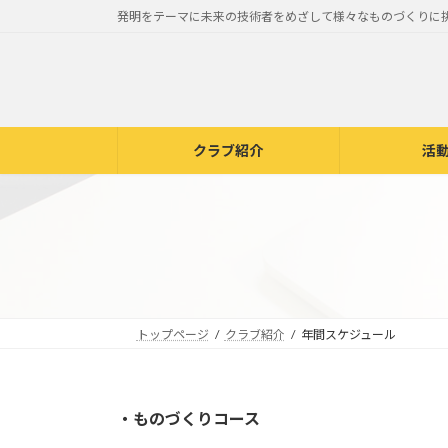
コ
ナ
発明をテーマに未来の技術者をめざして様々なものづくりに
ン
ビ
テ
ゲ
ン
ー
ツ
シ
へ
ョ
クラブ紹介
活
ス
ン
キ
に
ッ
移
プ
動
トップページ
クラブ紹介
年間スケジュール
・ものづくりコース