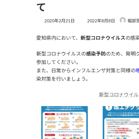
て
最
2020年2月21日
2022年8月8日
堀部
終
更
愛知県内において、
新型コロナウイルス
の感
新
日
時
新型コロナウイルスの
感染
予防
のため、発明
:
参加してください。
また、日常からインフルエンザ対策と同様の
染対策を行いましょう。
新型コロナウイル