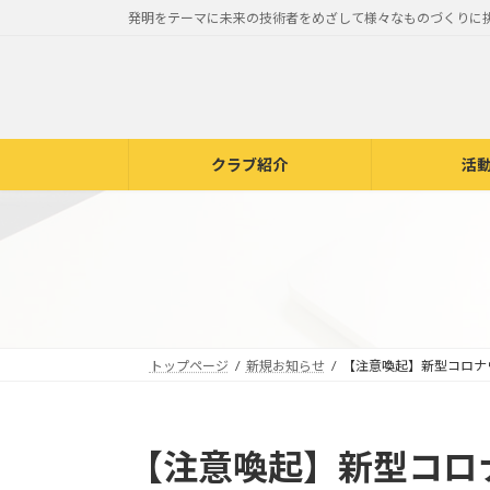
コ
ナ
発明をテーマに未来の技術者をめざして様々なものづくりに
ン
ビ
テ
ゲ
ン
ー
ツ
シ
へ
ョ
クラブ紹介
活
ス
ン
キ
に
ッ
移
プ
動
トップページ
新規お知らせ
【注意喚起】新型コロナ
【注意喚起】新型コロ