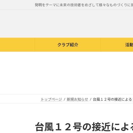
コ
ナ
発明をテーマに未来の技術者をめざして様々なものづくりに
ン
ビ
テ
ゲ
ン
ー
ツ
シ
へ
ョ
クラブ紹介
活
ス
ン
キ
に
ッ
移
プ
動
トップページ
新規お知らせ
台風１２号の接近による
台風１２号の接近による