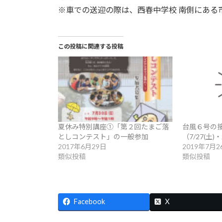
※車での送迎の際は、西春中学校 南側にある
この投稿に関連する投稿
夏休み特別講座①「第２回たまご落
台風６号の
としコンテスト」の一般参加
（7/27(土
2017年6月29日
2019年7月2
類似投稿
類似投稿
Facebook
X