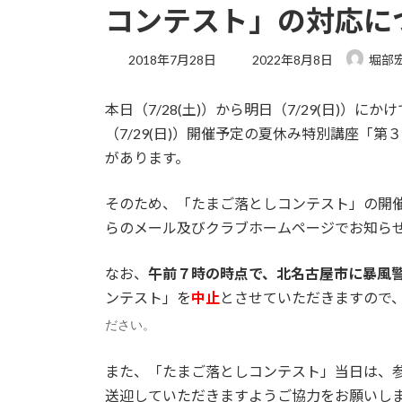
コンテスト」の対応に
最
2018年7月28日
2022年8月8日
堀部
終
更
本日（7/28(土)）から明日（7/29(日)
新
日
（7/29(日)）開催予定の夏休み特別講座「
時
があります。
:
そのため、「たまご落としコンテスト」の開催
らのメール及びクラブホームページでお知ら
なお、
午前７時の時点で、北名古屋市に暴風
ンテスト」を
中止
とさせていただきますので
ださい。
また、「たまご落としコンテスト」当日は、
送迎していただきますようご協力をお願いし