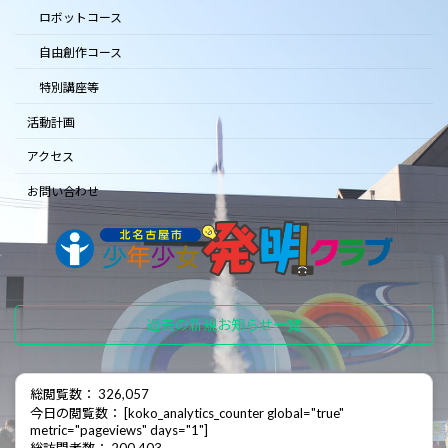
ロボットコース
自由創作コース
特別講座等
活動計画
アクセス
お問い合わせ
過去の新規お知らせ一覧
総閲覧数： 326,057
今日の閲覧数： [koko_analytics_counter global="true"
metric="pageviews" days="1"]
総訪問者数： 200,403