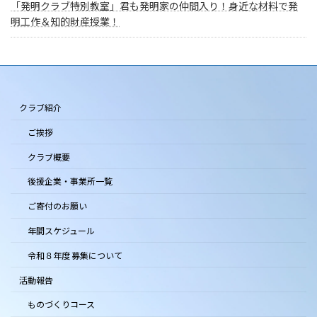
「発明クラブ特別教室」君も発明家の仲間入り！身近な材料で発
明工作＆知的財産授業！
クラブ紹介
ご挨拶
クラブ概要
後援企業・事業所一覧
ご寄付のお願い
年間スケジュール
令和８年度 募集について
活動報告
ものづくりコース