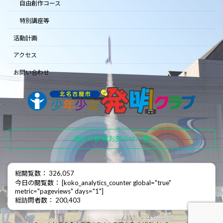
自由創作コース
特別講座等
活動計画
アクセス
お問い合わせ
過去の新規お知らせ一覧
総閲覧数： 326,057
今日の閲覧数： [koko_analytics_counter global="true"
metric="pageviews" days="1"]
総訪問者数： 200,403