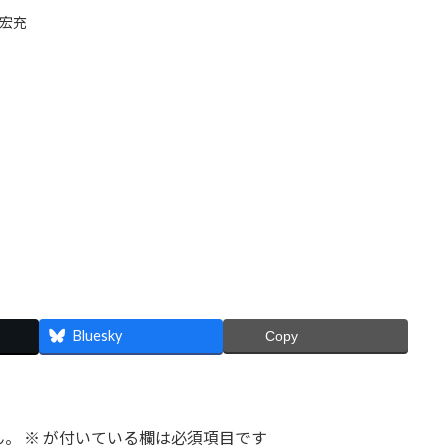
宏充
Bluesky
Copy
ん。
※
が付いている欄は必須項目です