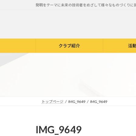
コ
ナ
発明をテーマに未来の技術者をめざして様々なものづくりに
ン
ビ
テ
ゲ
ン
ー
ツ
シ
へ
ョ
クラブ紹介
活
ス
ン
キ
に
ッ
移
プ
動
トップページ
IMG_9649
IMG_9649
IMG_9649