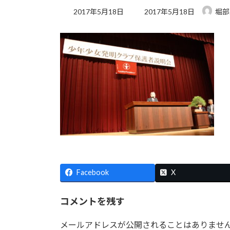
最
2017年5月18日
2017年5月18日
堀部
終
更
新
日
時
:
Facebook
X
コメントを残す
メールアドレスが公開されることはありませ