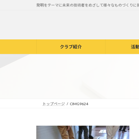
コ
ナ
発明をテーマに未来の技術者をめざして様々なものづくりに
ン
ビ
テ
ゲ
ン
ー
ツ
シ
へ
ョ
クラブ紹介
活
ス
ン
キ
に
ッ
移
プ
動
トップページ
CIMG9624