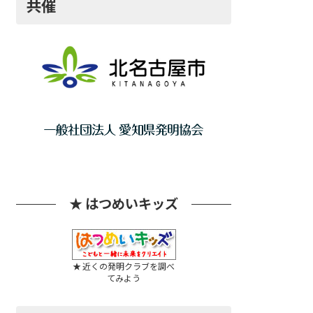
共催
★ はつめいキッズ
★ 近くの発明クラブを調べ
てみよう